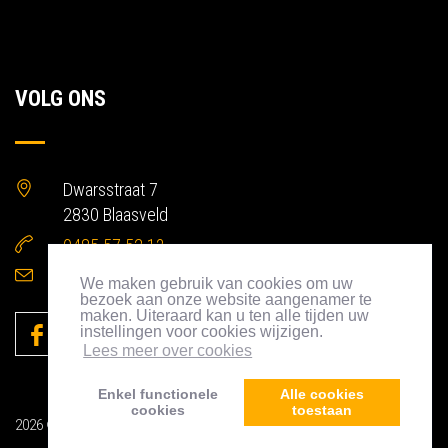
VOLG ONS
Dwarsstraat 7
2830 Blaasveld
0485 57 52 13
info@gtproducts.be
We maken gebruik van cookies om uw
bezoek aan onze website aangenamer te
maken. Uiteraard kan u ten alle tijden uw
instellingen voor cookies wijzigen.
Lees meer over cookies
Enkel functionele
Alle cookies
cookies
toestaan
2026 ©
All Rights Reserved.