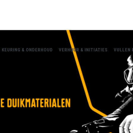
KEURING & ONDERHOUD
VERHUUR & INITIATIES
VULLEN 