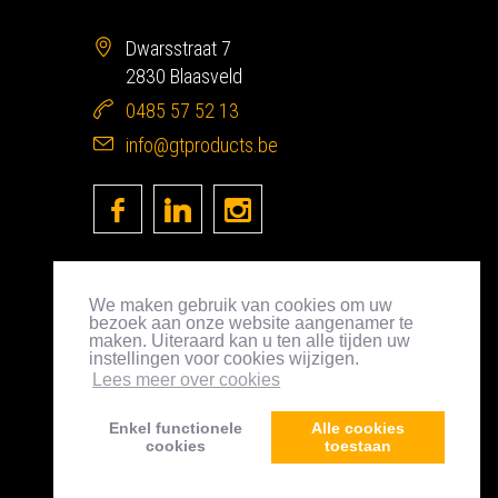
Dwarsstraat 7
2830 Blaasveld
0485 57 52 13
info@gtproducts.be
We maken gebruik van cookies om uw
bezoek aan onze website aangenamer te
maken. Uiteraard kan u ten alle tijden uw
instellingen voor cookies wijzigen.
Lees meer over cookies
Enkel functionele
Alle cookies
cookies
toestaan